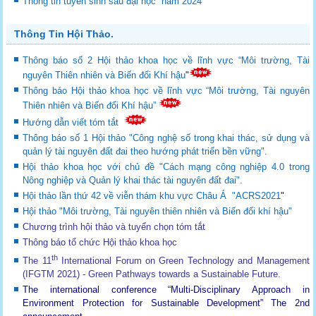
Thông tin tuyển sinh sau đại học năm 2024
Thông Tin Hội Thảo.
Thông báo số 2 Hội thảo khoa học về lĩnh vực “Môi trường, Tài
nguyên Thiên nhiên và Biến đổi Khí hậu
"
Thông báo Hội thảo khoa học về lĩnh vực “Môi trường, Tài nguyên
Thiên nhiên và Biến đổi Khí hậu”
Hướng dẫn viết tóm tắt
Thông báo số 1 Hội thảo "Công nghệ số trong khai thác, sử dụng và
quản lý tài nguyên đất đai theo hướng phát triển bền vững".
Hội thảo khoa học với chủ đề "Cách mạng công nghiệp 4.0 trong
Nông nghiệp và Quản lý khai thác tài nguyên đất đai".
Hội thảo lần thứ 42 về viễn thám khu vực Châu Á "ACRS2021
"
Hội thảo "Môi trường, Tài nguyên thiên nhiên và Biến đổi khí hậu"
Chương trình hội thảo và tuyển chọn tóm tắt
Thông báo tổ chức Hội thảo khoa học
th
The 11
International Forum on Green Technology and Management
(IFGTM 2021) - Green Pathways towards a Sustainable Future
.
The international conference “Multi-Disciplinary Approach in
Environment Protection for Sustainable Development”
The 2nd