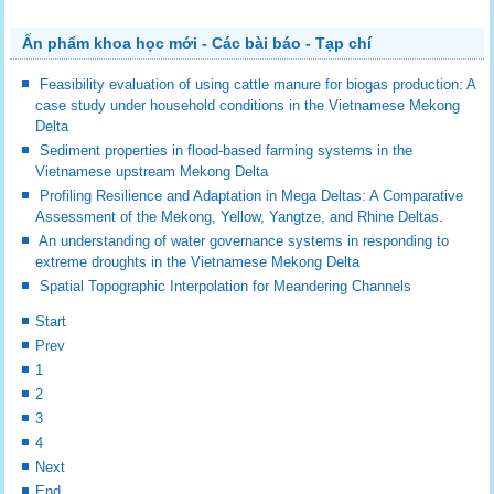
Ấn phẩm khoa học mới - Các bài báo - Tạp chí
Feasibility evaluation of using cattle manure for biogas production: A
case study under household conditions in the Vietnamese Mekong
Delta
Sediment properties in flood-based farming systems in the
Vietnamese upstream Mekong Delta
Profiling Resilience and Adaptation in Mega Deltas: A Comparative
Assessment of the Mekong, Yellow, Yangtze, and Rhine Deltas.
An understanding of water governance systems in responding to
extreme droughts in the Vietnamese Mekong Delta
Spatial Topographic Interpolation for Meandering Channels
Start
Prev
1
2
3
4
Next
End