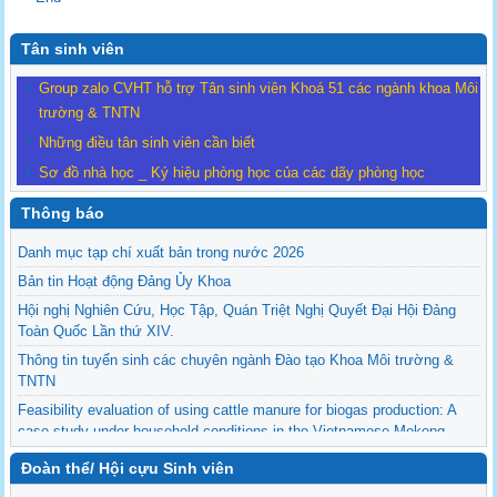
Tân sinh viên
Group zalo CVHT hỗ trợ Tân sinh viên Khoá 51 các ngành khoa Môi
trường & TNTN
Những điều tân sinh viên cần biết
Sơ đồ nhà học _ Ký hiệu phòng học của các dãy phòng học
Thông báo
Danh mục tạp chí xuất bản trong nước 2026
Bản tin Hoạt động Đảng Ủy Khoa
Hội nghị Nghiên Cứu, Học Tập, Quán Triệt Nghị Quyết Đại Hội Đảng
Toàn Quốc Lần thứ XIV.
Thông tin tuyển sinh các chuyên ngành Đào tạo Khoa Môi trường &
TNTN
Feasibility evaluation of using cattle manure for biogas production: A
case study under household conditions in the Vietnamese Mekong
Delta
Đoàn thể/ Hội cựu Sinh viên
Sediment properties in flood-based farming systems in the Vietnamese