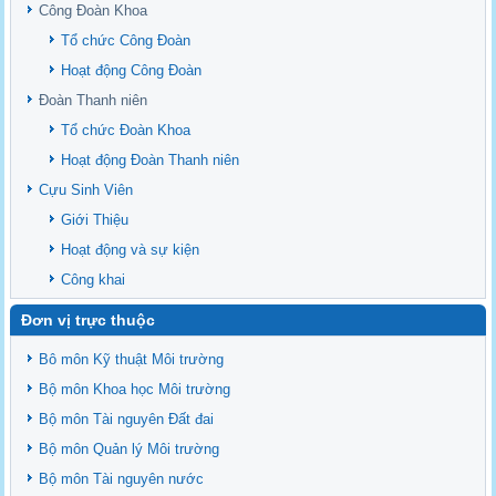
upstream Mekong Delta
Công Đoàn Khoa
Danh mục tạp chí xuất bản Quốc Tế 2026
Tổ chức Công Đoàn
Danh Mục các Đề Tài NCKH cấp Tỉnh năm 2024
Hoạt động Công Đoàn
Văn bản - Quy định
Đoàn Thanh niên
Ban chấp hành Đảng bộ khoa
Tổ chức Đoàn Khoa
Hoạt động Đoàn Thanh niên
Cựu Sinh Viên
Giới Thiệu
Hoạt động và sự kiện
Công khai
Đơn vị trực thuộc
Bô môn Kỹ thuật Môi trường
Bộ môn Khoa học Môi trường
Bộ môn Tài nguyên Đất đai
Bộ môn Quản lý Môi trường
Bộ môn Tài nguyên nước