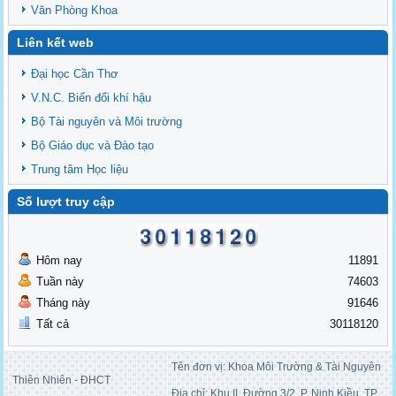
Văn Phòng Khoa
Liên kết web
Đại học Cần Thơ
V.N.C. Biến đổi khí hậu
Bộ Tài nguyên và Môi trường
Bộ Giáo dục và Đào tạo
Trung tâm Học liệu
Số lượt truy cập
Hôm nay
11891
Tuần này
74603
Tháng này
91646
Tất cả
30118120
Tên đơn vị: Khoa Môi Trường & Tài Nguyên
Thiên Nhiên - ĐHCT
Địa chỉ: Khu II, Đường 3/2, P. Ninh Kiều, TP.