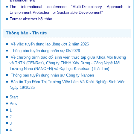
announcement
The international conference “Multi-Disciplinary Approach in
Environment Protection for Sustainable Development”
Format abstract hội thảo.
Thông báo - Tin tức
Về việc tuyển dụng lao động đợt 2 năm 2026
Thông báo tuyển dụng nhân sự 05/2026
Về chương trình trao đổi sinh viên thực tập giữa Khoa Môi trường
và TNTN (CENRes), Công ty TNHH Xây Dựng - Công Nghệ Môi
Trường Nano (NANOEN) và Đại học Kasetsart (Thái Lan)
Thông báo tuyển dụng nhận sự Công ty Nanoen
Bản tin Tọa Đàm Thị Trường Việc Làm Và Khởi Nghiệp Sinh Viên
Ngày 19/10/25
Start
Prev
1
2
3
4