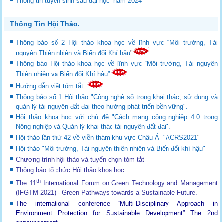
Thông tin tuyển sinh sau đại học năm 2024
Thông Tin Hội Thảo.
Thông báo số 2 Hội thảo khoa học về lĩnh vực “Môi trường, Tài
nguyên Thiên nhiên và Biến đổi Khí hậu
"
Thông báo Hội thảo khoa học về lĩnh vực “Môi trường, Tài nguyên
Thiên nhiên và Biến đổi Khí hậu”
Hướng dẫn viết tóm tắt
Thông báo số 1 Hội thảo "Công nghệ số trong khai thác, sử dụng và
quản lý tài nguyên đất đai theo hướng phát triển bền vững".
Hội thảo khoa học với chủ đề "Cách mạng công nghiệp 4.0 trong
Nông nghiệp và Quản lý khai thác tài nguyên đất đai".
Hội thảo lần thứ 42 về viễn thám khu vực Châu Á "ACRS2021
"
Hội thảo "Môi trường, Tài nguyên thiên nhiên và Biến đổi khí hậu"
Chương trình hội thảo và tuyển chọn tóm tắt
Thông báo tổ chức Hội thảo khoa học
th
The 11
International Forum on Green Technology and Management
(IFGTM 2021) - Green Pathways towards a Sustainable Future
.
The international conference “Multi-Disciplinary Approach in
Environment Protection for Sustainable Development”
The 2nd