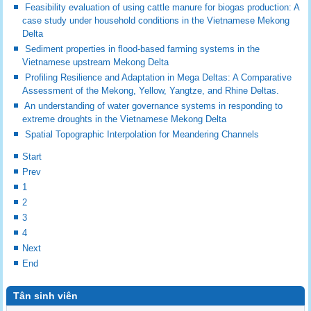
Feasibility evaluation of using cattle manure for biogas production: A
case study under household conditions in the Vietnamese Mekong
Delta
Sediment properties in flood-based farming systems in the
Vietnamese upstream Mekong Delta
Profiling Resilience and Adaptation in Mega Deltas: A Comparative
Assessment of the Mekong, Yellow, Yangtze, and Rhine Deltas.
An understanding of water governance systems in responding to
extreme droughts in the Vietnamese Mekong Delta
Spatial Topographic Interpolation for Meandering Channels
Start
Prev
1
2
3
4
Next
End
Tân sinh viên