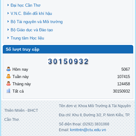
Đại học Cần Thơ
V.N.C. Biến đổi khí hậu
Bộ Tài nguyên và Môi trường
Bộ Giáo dục và Đào tạo
Trung tâm Học liệu
Số lượt truy cập
Hôm nay
5067
Tuần này
107415
Tháng này
124458
Tất cả
30150932
Tên đơn vị: Khoa Môi Trường & Tài Nguyên
Thiên Nhiên - ĐHCT
Địa chỉ: Khu II, Đường 3/2, P. Ninh Kiều, TP.
Cần Thơ.
Số điện thoại: (0292) 3831068
kmttntn@ctu.edu.vn
Email: