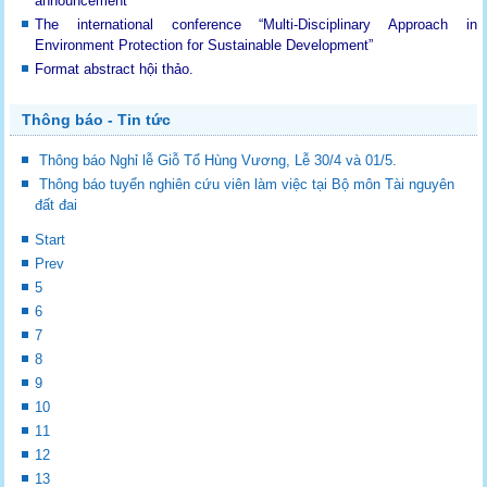
announcement
The international conference “Multi-Disciplinary Approach in
Environment Protection for Sustainable Development”
Format abstract hội thảo.
Thông báo - Tin tức
Thông báo Nghỉ lễ Giỗ Tổ Hùng Vương, Lễ 30/4 và 01/5.
Thông báo tuyển nghiên cứu viên làm việc tại Bộ môn Tài nguyên
đất đai
Start
Prev
5
6
7
8
9
10
11
12
13