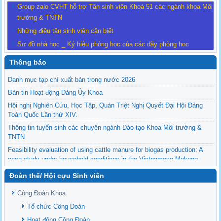
Group zalo CVHT hỗ trợ Tân sinh viên Khoá 51 các ngành khoa Môi
trường & TNTN
Những điều tân sinh viên cần biết
Sơ đồ nhà học _ Ký hiệu phòng học của các dãy phòng học
Thông báo
Danh mục tạp chí xuất bản trong nước 2026
Bản tin Hoạt động Đảng Ủy Khoa
Hội nghị Nghiên Cứu, Học Tập, Quán Triệt Nghị Quyết Đại Hội Đảng
Toàn Quốc Lần thứ XIV.
Thông tin tuyển sinh các chuyên ngành Đào tạo Khoa Môi trường &
TNTN
Feasibility evaluation of using cattle manure for biogas production: A
case study under household conditions in the Vietnamese Mekong
Delta
Đoàn thể/ Hội cựu Sinh viên
Sediment properties in flood-based farming systems in the Vietnamese
upstream Mekong Delta
Công Đoàn Khoa
Danh mục tạp chí xuất bản Quốc Tế 2026
Tổ chức Công Đoàn
Danh Mục các Đề Tài NCKH cấp Tỉnh năm 2024
Hoạt động Công Đoàn