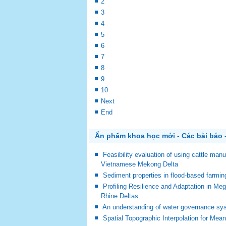
2
3
4
5
6
7
8
9
10
Next
End
Ấn phẩm khoa học mới - Các bài báo -
Feasibility evaluation of using cattle man
Vietnamese Mekong Delta
Sediment properties in flood-based farm
Profiling Resilience and Adaptation in M
Rhine Deltas.
An understanding of water governance sy
Spatial Topographic Interpolation for Mea