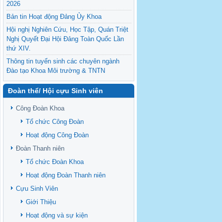
2026
Bản tin Hoạt động Đảng Ủy Khoa
Hội nghị Nghiên Cứu, Học Tập, Quán Triệt
Nghị Quyết Đại Hội Đảng Toàn Quốc Lần
thứ XIV.
Thông tin tuyển sinh các chuyên ngành
Đào tạo Khoa Môi trường & TNTN
Feasibility evaluation of using cattle
Đoàn thể/ Hội cựu Sinh viên
manure for biogas production: A case study
under household conditions in the
Công Đoàn Khoa
Vietnamese Mekong Delta
Tổ chức Công Đoàn
Sediment properties in flood-based farming
NEXT
systems in the Vietnamese upstream
Hoạt động Công Đoàn
Mekong Delta
Đoàn Thanh niên
Danh mục tạp chí xuất bản Quốc Tế 2026
Tổ chức Đoàn Khoa
Danh Mục các Đề Tài NCKH cấp Tỉnh năm
Hoạt động Đoàn Thanh niên
2024
Cựu Sinh Viên
Văn bản - Quy định
Giới Thiệu
Ban chấp hành Đảng bộ khoa
Hoạt động và sự kiện