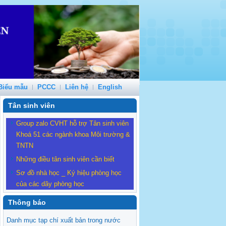
Biểu mẫu
PCCC
Liên hệ
English
Tân sinh viên
Group zalo CVHT hỗ trợ Tân sinh viên
Khoá 51 các ngành khoa Môi trường &
TNTN
Những điều tân sinh viên cần biết
Sơ đồ nhà học _ Ký hiệu phòng học
của các dãy phòng học
Thông báo
Danh mục tạp chí xuất bản trong nước