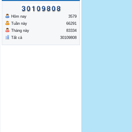
Hôm nay
3579
Tuần này
66291
Tháng này
83334
Tất cả
30109808