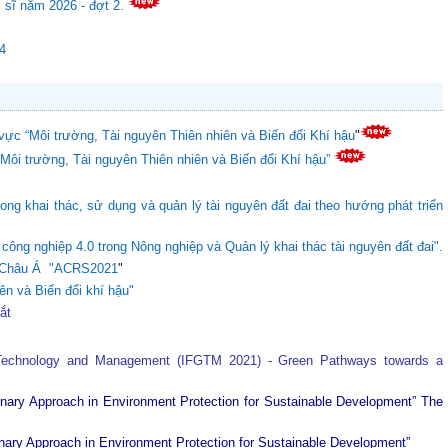
c sĩ năm 2026 - đợt 2.
24
vực “Môi trường, Tài nguyên Thiên nhiên và Biến đổi Khí hậu
"
“Môi trường, Tài nguyên Thiên nhiên và Biến đổi Khí hậu”
ong khai thác, sử dụng và quản lý tài nguyên đất đai theo hướng phát triển
ông nghiệp 4.0 trong Nông nghiệp và Quản lý khai thác tài nguyên đất đai".
ực Châu Á "ACRS2021
"
ên và Biến đổi khí hậu"
tắt
 Technology and Management (IFGTM 2021) - Green Pathways towards a
plinary Approach in Environment Protection for Sustainable Development”
The
plinary Approach in Environment Protection for Sustainable Development”