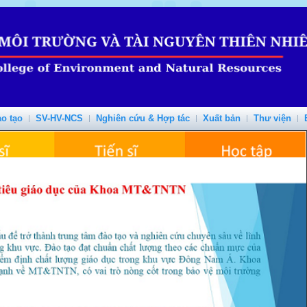
o tạo
SV-HV-NCS
Nghiên cứu & Hợp tác
Xuất bản
Thư viện