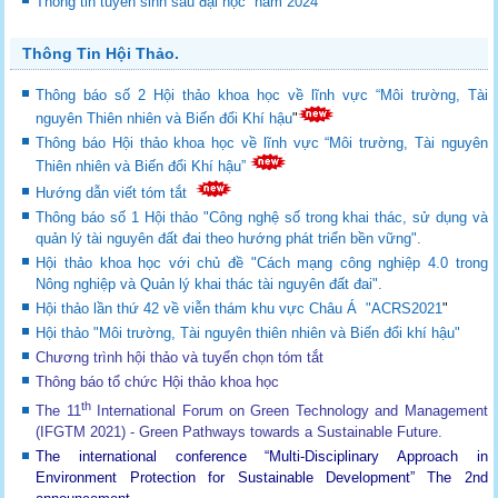
Thông tin tuyển sinh sau đại học năm 2024
Thông Tin Hội Thảo.
Thông báo số 2 Hội thảo khoa học về lĩnh vực “Môi trường, Tài
nguyên Thiên nhiên và Biến đổi Khí hậu
"
Thông báo Hội thảo khoa học về lĩnh vực “Môi trường, Tài nguyên
Thiên nhiên và Biến đổi Khí hậu”
Hướng dẫn viết tóm tắt
Thông báo số 1 Hội thảo "Công nghệ số trong khai thác, sử dụng và
quản lý tài nguyên đất đai theo hướng phát triển bền vững".
Hội thảo khoa học với chủ đề "Cách mạng công nghiệp 4.0 trong
Nông nghiệp và Quản lý khai thác tài nguyên đất đai".
Hội thảo lần thứ 42 về viễn thám khu vực Châu Á "ACRS2021
"
Hội thảo "Môi trường, Tài nguyên thiên nhiên và Biến đổi khí hậu"
Chương trình hội thảo và tuyển chọn tóm tắt
Thông báo tổ chức Hội thảo khoa học
th
The 11
International Forum on Green Technology and Management
(IFGTM 2021) - Green Pathways towards a Sustainable Future
.
The international conference “Multi-Disciplinary Approach in
Environment Protection for Sustainable Development”
The 2nd