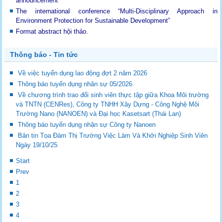
announcement
The international conference “Multi-Disciplinary Approach in
Environment Protection for Sustainable Development”
Format abstract hội thảo.
Thông báo - Tin tức
Về việc tuyển dụng lao động đợt 2 năm 2026
Thông báo tuyển dụng nhân sự 05/2026
Về chương trình trao đổi sinh viên thực tập giữa Khoa Môi trường
và TNTN (CENRes), Công ty TNHH Xây Dựng - Công Nghệ Môi
Trường Nano (NANOEN) và Đại học Kasetsart (Thái Lan)
Thông báo tuyển dụng nhận sự Công ty Nanoen
Bản tin Tọa Đàm Thị Trường Việc Làm Và Khởi Nghiệp Sinh Viên
Ngày 19/10/25
Start
Prev
1
2
3
4