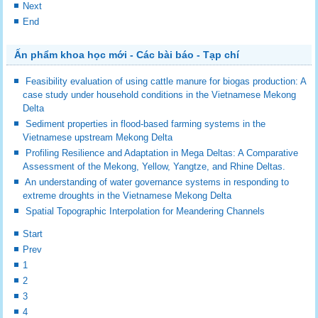
Next
End
Ấn phẩm khoa học mới - Các bài báo - Tạp chí
Feasibility evaluation of using cattle manure for biogas production: A
case study under household conditions in the Vietnamese Mekong
Delta
Sediment properties in flood-based farming systems in the
Vietnamese upstream Mekong Delta
Profiling Resilience and Adaptation in Mega Deltas: A Comparative
Assessment of the Mekong, Yellow, Yangtze, and Rhine Deltas.
An understanding of water governance systems in responding to
extreme droughts in the Vietnamese Mekong Delta
Spatial Topographic Interpolation for Meandering Channels
Start
Prev
1
2
3
4