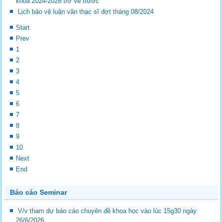
khóa 2024-2026 trở về trước
Lịch bảo vệ luận văn thạc sĩ đợt tháng 08/2024
Start
Prev
1
2
3
4
5
6
7
8
9
10
Next
End
Báo cáo Seminar
V/v tham dự báo cáo chuyên đề khoa học vào lúc 15g30 ngày
26/6/2026