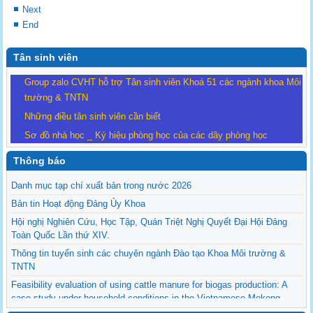
Next
End
Tân sinh viên
Group zalo CVHT hỗ trợ Tân sinh viên Khoá 51 các ngành khoa Môi
trường & TNTN
Những điều tân sinh viên cần biết
Sơ đồ nhà học _ Ký hiệu phòng học của các dãy phòng học
Thông báo
Danh mục tạp chí xuất bản trong nước 2026
Bản tin Hoạt động Đảng Ủy Khoa
Hội nghị Nghiên Cứu, Học Tập, Quán Triệt Nghị Quyết Đại Hội Đảng
Toàn Quốc Lần thứ XIV.
Thông tin tuyển sinh các chuyên ngành Đào tạo Khoa Môi trường &
TNTN
Feasibility evaluation of using cattle manure for biogas production: A
case study under household conditions in the Vietnamese Mekong
Delta