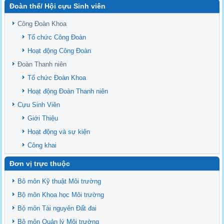
Đoàn thể/ Hội cựu Sinh viên
Sediment properties in flood-based farming systems in the Vietnamese
upstream Mekong Delta
Công Đoàn Khoa
Danh mục tạp chí xuất bản Quốc Tế 2026
Tổ chức Công Đoàn
Danh Mục các Đề Tài NCKH cấp Tỉnh năm 2024
Hoạt động Công Đoàn
Văn bản - Quy định
Đoàn Thanh niên
Ban chấp hành Đảng bộ khoa
Tổ chức Đoàn Khoa
Hoạt động Đoàn Thanh niên
Cựu Sinh Viên
Giới Thiệu
Hoạt động và sự kiện
Công khai
Đơn vị trực thuộc
Bô môn Kỹ thuật Môi trường
Bộ môn Khoa học Môi trường
Bộ môn Tài nguyên Đất đai
Bộ môn Quản lý Môi trường