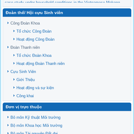
case study under household conditions in the Vietnamese Mekong
Delta
Đoàn thể/ Hội cựu Sinh viên
Sediment properties in flood-based farming systems in the Vietnamese
upstream Mekong Delta
Công Đoàn Khoa
Danh mục tạp chí xuất bản Quốc Tế 2026
Tổ chức Công Đoàn
Danh Mục các Đề Tài NCKH cấp Tỉnh năm 2024
Hoạt động Công Đoàn
Văn bản - Quy định
Đoàn Thanh niên
Ban chấp hành Đảng bộ khoa
Tổ chức Đoàn Khoa
Hoạt động Đoàn Thanh niên
Cựu Sinh Viên
Giới Thiệu
Hoạt động và sự kiện
Công khai
Đơn vị trực thuộc
Bô môn Kỹ thuật Môi trường
Bộ môn Khoa học Môi trường
Bộ môn Tài nguyên Đất đai