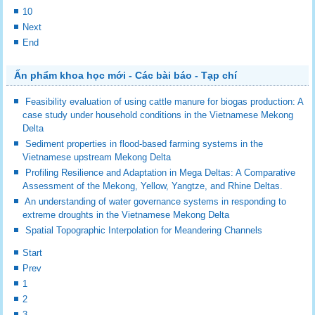
10
Next
End
Ấn phẩm khoa học mới - Các bài báo - Tạp chí
Feasibility evaluation of using cattle manure for biogas production: A
case study under household conditions in the Vietnamese Mekong
Delta
Sediment properties in flood-based farming systems in the
Vietnamese upstream Mekong Delta
Profiling Resilience and Adaptation in Mega Deltas: A Comparative
Assessment of the Mekong, Yellow, Yangtze, and Rhine Deltas.
An understanding of water governance systems in responding to
extreme droughts in the Vietnamese Mekong Delta
Spatial Topographic Interpolation for Meandering Channels
Start
Prev
1
2
3